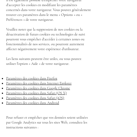
Il est également possible d'empêcher votre navigateur
d'accepter les cookies en modifiant les paramètres
concernés dans votre navigateur. Vous pouvez généralement
trouver ces paramètres dans le menu « Options » ou «
Préférences » de votre navigateur.
Veuillez noter que la suppression de nos cookies ou la
désactivation de futurs cookies ou technologies de suivi
pourront vous empêcher d'accéder à certaines zones ou
fonctionnalités de nos services, ou pourront autrement
affecter négativement votre expérience d'utilisateur.
Les liens suivants peuvent être utiles, ou vous pouvez
utiliser l'option « Aide » de votre navigateur.
Paramètres des cookies dans Firefox
Paramètres des cookies dans Internet Explorer
Paramètres des cookies dans Google Chrome
Paramètres des cookies dans Safari (OS X)
Paramètres des cookies dans Safari (iOS)
Paramètres des cookies dans Android
Pour refuser et empêcher que vos données soient utilisées
par Google Analytics sur tous les sites Web, consultez les
instructions suivantes :
https://tools.google.com/dlpage/gaoptout?hl=fr