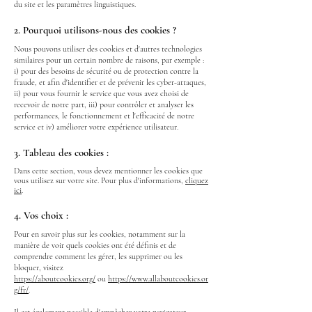
du site et les paramètres linguistiques.
2. Pourquoi utilisons-nous des cookies ?
Nous pouvons utiliser des cookies et d'autres technologies
similaires pour un certain nombre de raisons, par exemple :
i) pour des besoins de sécurité ou de protection contre la
fraude, et afin d'identifier et de prévenir les cyber-attaques,
ii) pour vous fournir le service que vous avez choisi de
recevoir de notre part, iii) pour contrôler et analyser les
performances, le fonctionnement et l'efficacité de notre
service et iv) améliorer votre expérience utilisateur.
3. Tableau des cookies :
Dans cette section, vous devez mentionner les cookies que
vous utilisez sur votre site. Pour plus d'informations,
cliquez
ici
.
4. Vos choix :
Pour en savoir plus sur les cookies, notamment sur la
manière de voir quels cookies ont été définis et de
comprendre comment les gérer, les supprimer ou les
bloquer, visitez
https://aboutcookies.org/
ou
https://www.allaboutcookies.or
g/fr/
.