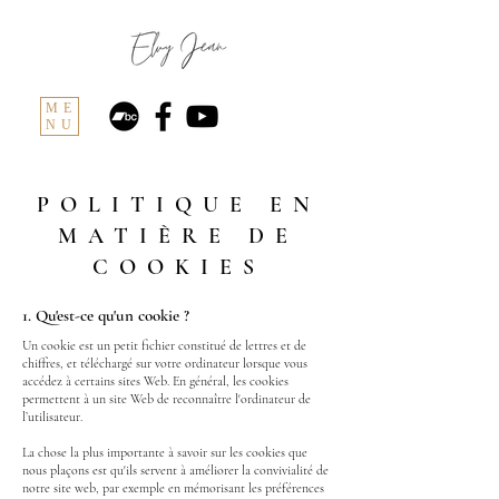
ME
NU
POLITIQUE EN
MATIÈRE DE
COOKIES
1. Qu'est-ce qu'un cookie ?
Un cookie est un petit fichier constitué de lettres et de
chiffres, et téléchargé sur votre ordinateur lorsque vous
accédez à certains sites Web. En général, les cookies
permettent à un site Web de reconnaître l'ordinateur de
l’utilisateur.
La chose la plus importante à savoir sur les cookies que
nous plaçons est qu'ils servent à améliorer la convivialité de
notre site web, par exemple en mémorisant les préférences